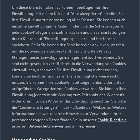
09632 92070
Um diese Dienste nutzen zu können, benötigen wir Ihre
Einwilligung. Mit einem Klick auf "Alle akzeptieren" erteilen Sie
Ihre Einwilligung zur Verwendung aller Dienste. Sie können auch
info@motor-nuetzel.de
einzelne Einwilligungen erteilen, indem Sie die Schieberegler für
jede Cookie-Kategorie einzeln anklicken und diese Einstellungen
Kontaktdaten herunterladen
durch Klicken auf "Einstellungen speichern und fortfahren"
speichern. Falls Sie keinen der Schieberegler anklicken, werden
nur die notwendigen Cookies (z. B. der Ensighten Privacy
Manager, unser Einwilligungsmanagementtool) verwendet. Sie
sind nicht gesetzlich verpflichtet, in die Verwendung von Cookies
Öffnungszeiten
einzuwilligen, aber wenn Sie Ihre Einwilligung nicht erteilen,
können Sie bestimmte unserer Dienste möglicherweise nicht
nutzen. Sie können Ihre Cookie-Einstellungen anhand der unten
aufgeführten Kategorien von Cookies verwalten. Sie können Ihre
Service
Einwilligung jederzeit mit Wirkung zum Zeitpunkt des Widerrufs
Geschlossen
,
öffnet am
Donnerstag
widerrufen. Für den Widerruf der Einwilligung beachten Sie bitte
07:30
die "Cookie-Einstellungen" in der Fußzeile der Webseite. Weitere
Informationen sowie konkrete Hinweise zur Verwendung Ihrer
personenbezogenen Daten finden Sie in unserer
Cookie Richtlinie
,
unserem
Datenschutzhinweis
und im
Impressum
.
Montag - Freitag
07:30 - 17:30
Samstag -
Geschlossen
Notwendige Cookies