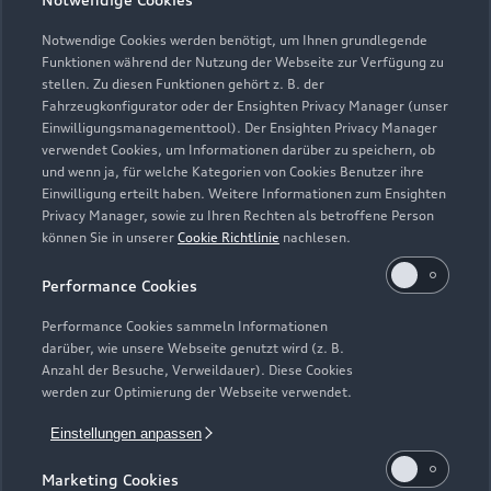
Sonntag
Notwendige Cookies werden benötigt, um Ihnen grundlegende
Funktionen während der Nutzung der Webseite zur Verfügung zu
stellen. Zu diesen Funktionen gehört z. B. der
Fahrzeugkonfigurator oder der Ensighten Privacy Manager (unser
Einwilligungsmanagementtool). Der Ensighten Privacy Manager
Zurück nach oben
verwendet Cookies, um Informationen darüber zu speichern, ob
und wenn ja, für welche Kategorien von Cookies Benutzer ihre
Einwilligung erteilt haben. Weitere Informationen zum Ensighten
Modelle
Privacy Manager, sowie zu Ihren Rechten als betroffene Person
können Sie in unserer
Cookie Richtlinie
nachlesen.
Kaufen & leasen
Alle Modelle
Performance Cookies
Modelle vergleichen
Service & Zubehör
Performance Cookies sammeln Informationen
Neuwagensuche
darüber, wie unsere Webseite genutzt wird (z. B.
Elektromodelle
Anzahl der Besuche, Verweildauer). Diese Cookies
Gebrauchtwagensuche
Support
werden zur Optimierung der Webseite verwendet.
Saisonale Angebote
Plug-in-Hybride
Gebrauchtwagen
Einstellungen anpassen
Audi Services
Über Audi
Kundenservice
Finanzierung
Marketing Cookies
Garantie